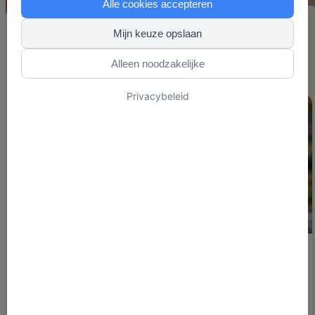
Alle cookies accepteren
Mijn keuze opslaan
1 tot 2 van 2 artikelen
Alleen noodzakelijke
Privacybeleid
Grenzen
Nieuw
3 min. leestijd
Oefening grenzen aangeven op je
werk