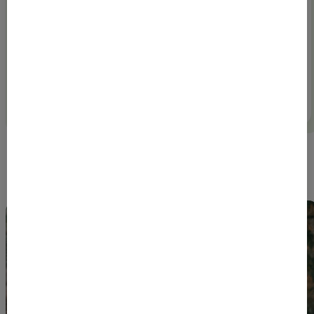
Dit is mijn grens.
Het is fijn om een helpende hand voor je collega te
kunnen zijn, toch? Je helpt hen uit de brand én je
kan laten zien da...
Lees meer