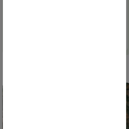
werknemers
Een preventief spreekuur voor werknemers is
bedoeld voor vragen over hun gezondheid in
relatie tot werk. Iedere werkneme...
Lees meer