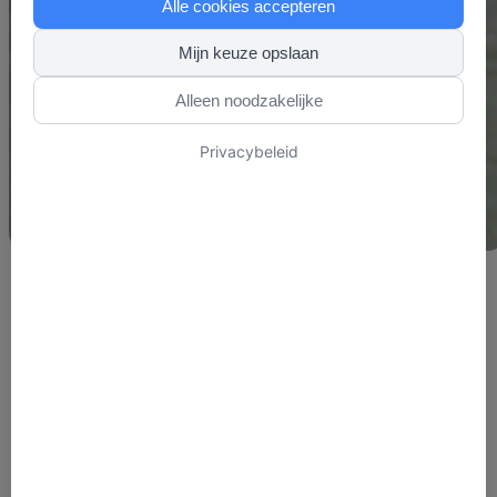
Alle cookies accepteren
Mijn keuze opslaan
Alleen noodzakelijke
Privacybeleid
Bij een vertrouwenspersoon kun je altijd terecht
voor een luisterend oor. Of het nu direct over
ongewenst gedrag gaat, of dat je even wilt sparr...
Lees meer