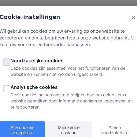
Cookie-instellingen
Werkgeluk
Verzuim voorkomen
Herstellen
Ke
Wij gebruiken cookies om uw ervaring op onze website te
verbeteren en om te begrijpen hoe u onze website gebruikt. U
kunt uw voorkeuren hieronder aanpassen.
Noodzakelijke cookies
Deze cookies zijn essentieel voor het functioneren van de
website en kunnen niet worden uitgeschakeld.
Analytische cookies
Deze cookies helpen ons te begrijpen hoe bezoekers onze
boek
Burn-out
website gebruiken door informatie anoniem te verzamelen en
te rapporteren.
rd
out
Alle cookies
Mijn keuze
Alleen
accepteren
opslaan
noodzakelijke