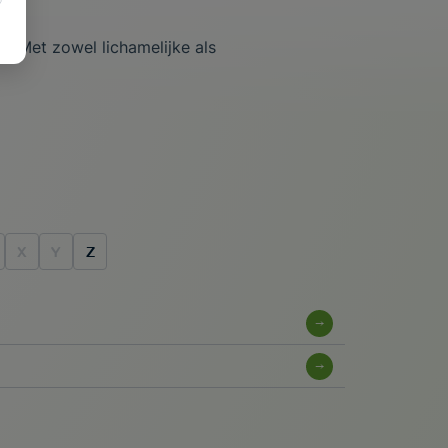
ng
. Met zowel lichamelijke als
X
Y
Z