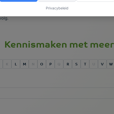
Privacybeleid
ium van een l
angdurige periode van stress en (over)spanni
volg.
Kennismaken met meer
K
L
M
N
O
P
Q
R
S
T
U
V
W