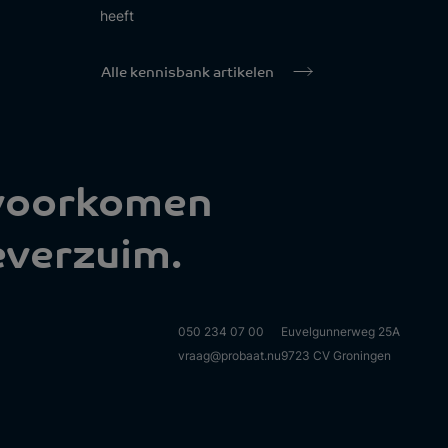
heeft
Alle kennisbank artikelen
 voorkomen
everzuim.
050 234 07 00
Euvelgunnerweg 25A
vraag@probaat.nu
9723 CV Groningen