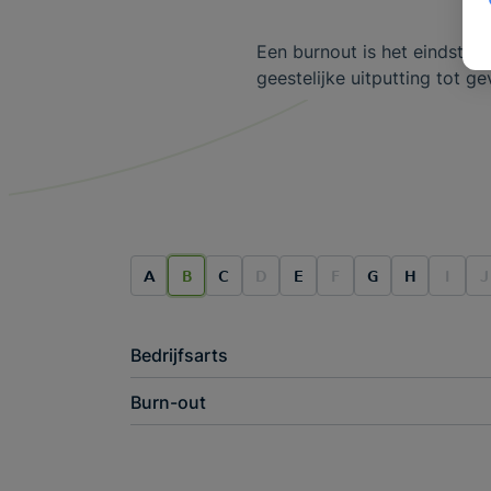
Een burnout is het eindstad
geestelijke uitputting tot ge
A
B
C
D
E
F
G
H
I
J
Bedrijfsarts
Burn-out