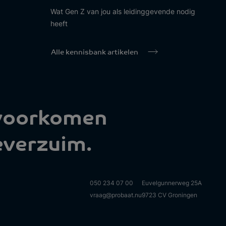
Wat Gen Z van jou als leidinggevende nodig
heeft
Alle kennisbank artikelen
 voorkomen
everzuim.
050 234 07 00
Euvelgunnerweg 25A
vraag@probaat.nu
9723 CV Groningen