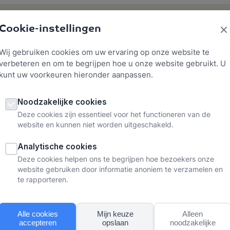
Cookie-instellingen
Werkgeluk
Verzuim voorkomen
Herstellen
Ke
Wij gebruiken cookies om uw ervaring op onze website te
verbeteren en om te begrijpen hoe u onze website gebruikt. U
kunt uw voorkeuren hieronder aanpassen.
Noodzakelijke cookies
Deze cookies zijn essentieel voor het functioneren van de
website en kunnen niet worden uitgeschakeld.
Analytische cookies
Deze cookies helpen ons te begrijpen hoe bezoekers onze
boek
Emotionele besmetting
website gebruiken door informatie anoniem te verzamelen en
te rapporteren.
rd
onele besmett
Alle cookies
Mijn keuze
Alleen
accepteren
opslaan
noodzakelijke