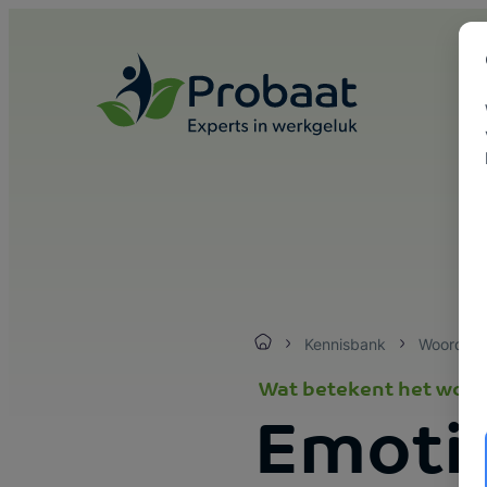
Skip to content
Kennisbank
Woorden
Wat betekent het woo
Emoti