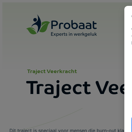
Skip to content
Traject Veerkracht
Traject Ve
Dit traject is speciaal voor mensen die burn-out klacht