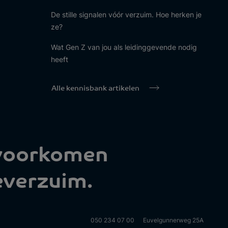
De stille signalen vóór verzuim. Hoe herken je
ze?
Wat Gen Z van jou als leidinggevende nodig
heeft
Alle kennisbank artikelen
 voorkomen
everzuim.
050 234 07 00
Euvelgunnerweg 25A