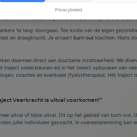
Privacybeleid
voor een slimme keuze volgens onze opdrachtgevers en expert
rkers ‘te lang’ doorgaan. Ten koste van de eigen gezondh
last en draagkracht. Je ervaart
burn-out
klachten. Niets do
erken daarmee direct aan duurzame inzetbaarheid. We doen 
het traject ondersteunen wij in het (weer) opbouwen van ve
ogen, coaches en eventueel (fysio)therapeut. Het traject is 
aject Veerkracht is uitval voorkomen!
ee uitval of bijna uitval. Dit op het gebied van burn-out. 
rden jullie individueel gecoacht. In overeenstemming kan 