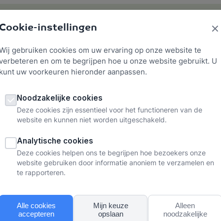
Cookie-instellingen
Werkgeluk
Verzuim voorkomen
Herstellen
Ke
Wij gebruiken cookies om uw ervaring op onze website te
verbeteren en om te begrijpen hoe u onze website gebruikt. U
kunt uw voorkeuren hieronder aanpassen.
Noodzakelijke cookies
Deze cookies zijn essentieel voor het functioneren van de
website en kunnen niet worden uitgeschakeld.
erkracht
Analytische cookies
Deze cookies helpen ons te begrijpen hoe bezoekers onze
website gebruiken door informatie anoniem te verzamelen en
te rapporteren.
Alle cookies
Mijn keuze
Alleen
accepteren
opslaan
noodzakelijke
en ervaren en nog wel aan het werk zijn. Burnout klachten al