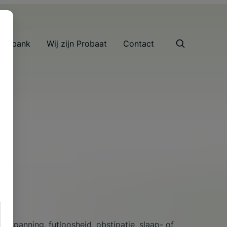
nnisbank
Wij zijn Probaat
Contact
s spanning, futloosheid, obstipatie, slaap- of