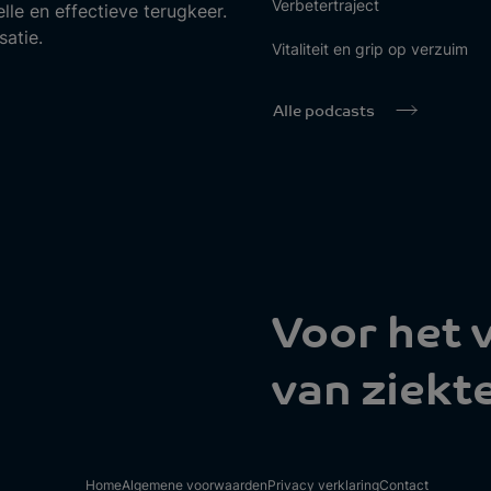
Verbetertraject
lle en effectieve terugkeer.
atie.
Vitaliteit en grip op verzuim
Alle podcasts
Voor het
van ziekt
Home
Algemene voorwaarden
Privacy verklaring
Contact